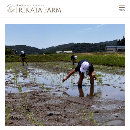
コ
ン
テ
ン
ツ
へ
移
動