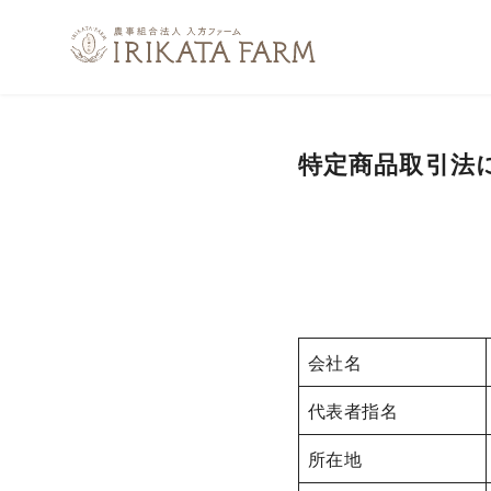
コ
ン
テ
ン
ツ
特定商品取引法
へ
移
動
会社名
代表者指名
所在地