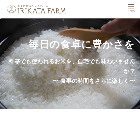
コ
ン
テ
ン
ツ
毎日の食卓に豊かさを
へ
移
料亭でも使われるお米を、自宅でも味わいません
動
か？
〜 食事の時間をさらに楽しく〜