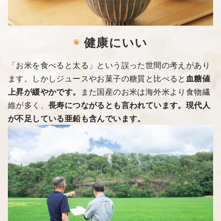
◉
健康にいい
「お米を食べると太る」という誤った世間の考えがあり
ます。しかしジュースやお菓子の糖質と比べると
血糖値
上昇が緩やかです。
また国産のお米は海外米より食物繊
維が多く、
長寿につながるとも言われています。現代人
が不足している亜鉛も含んでいます。