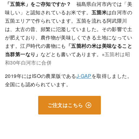
「五箇米」をご存知ですか？
福島県白河市内では「美
味しい」と認知されているお米です。
五箇米
は白河市の
五箇エリアで作られています。五箇を流れる阿武隈川
は、太古の昔、頻繁に氾濫していました。その影響で土
が肥えており、農作物が美味しくできる土地になってい
ます。江戸時代の書物にも
「五箇村の米は美味なること
当群第一なり」
などとも書いてあります。
※五箇村は昭
和30年白河市に合併
2019年にはISOの農業版である
J-GAP
を取得しました。
全国にも認められています。
ご注文はこちら